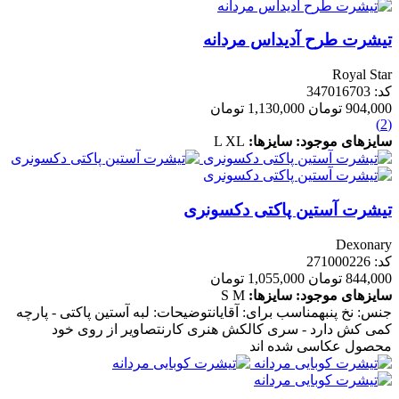
تیشرت طرح آدیداس مردانه
Royal Star
کد: 347016703
904,000 تومان
1,130,000 تومان
(2)
سایزهای موجود:
سایزها:
XL
L
تیشرت آستین پاکتی دکسونری
Dexonary
کد: 271000226
844,000 تومان
1,055,000 تومان
سایزهای موجود:
سایزها:
M
S
جنس: نخ پنبهمناسب برای: آقایانتوضیحات: لبه آستین پاکتی - پارچه
کمی کش دارد - سری کالکش هنری کارنتصاویر از روی خود
محصول عکاسی شده اند