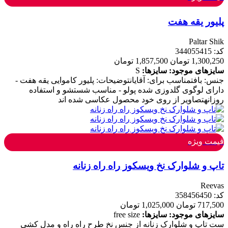
پلیور یقه هفت
Paltar Shik
کد: 344055415
1,300,250 تومان
1,857,500 تومان
سایزهای موجود:
سایزها:
S
جنس: بافتمناسب برای: آقایانتوضیحات: پلیور کاموایی یقه هفت -
دارای لوگوی گلدوزی شده پولو - مناسب شستشو و استفاده
روزانهتصاویر از روی خود محصول عکاسی شده اند
قیمت ویژه
تاپ و شلوارک نخ ویسکوز راه راه زنانه
Reevas
کد: 358456450
717,500 تومان
1,025,000 تومان
سایزهای موجود:
سایزها:
free size
ست تاپ و شلوارک زنانه از جنس نخ طرح راه راه و مدل کشی