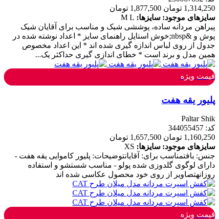
1,314,250 تومان
1,877,500 تومان
سایزهای موجود:
سایزها:
L
M
پیراهن مردانه ساده، پوششی شیک و مناسب برای آقایان شیک
پوش و &nbsp;خوش استایل راهنمای سایز * اعداد نوشته شده در
جدول از روی لباس اندازه گیری شده اند * این اعداد مخصوص
همین مدل و برند است * خطای اندازی گیری حداکثر یک...
قیمت ویژه
پلیور یقه هفت
Paltar Shik
کد: 344055457
1,160,250 تومان
1,657,500 تومان
سایزهای موجود:
سایزها:
XS
جنس: بافتمناسب برای: آقایانتوضیحات: پلیور کاموایی یقه هفت -
دارای لوگوی گلدوزی شده پولو - مناسب شستشو و استفاده
روزانهتصاویر از روی خود محصول عکاسی شده اند
قیمت ویژه