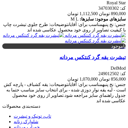
Royal Star
کد: 347030302
890,000 تومان
1,112,500 تومان
سایزهای موجود:
سایزها:
L
M
جنس: نخ پنبهمناسب برای: آقایانتوضیحات: طرح جلوی تیشرت چاپ
با کیفیت تصاویر از روی خود محصول عکاسی شده اند
ناموجود
تیشرت یقه گرد کنتکس مردانه
DelMod
کد: 249012502
856,000 تومان
1,070,000 تومان
جنس: نخ پنبهمناسب برای: آقایانتوضیحات: یقه کشباف - پارچه کش
است - لبه یقه نوار دوزی شده - برای انتخاب سایز مناسب حتما به
جدول راهنمای سایز مراجعه شود.تصاویر از روی خود محصول
عکاسی شده اند
دسته‌بندی محصولات
تاپ، تونیک و تیشرت
شلوارک زنانه
جوراب مردانه