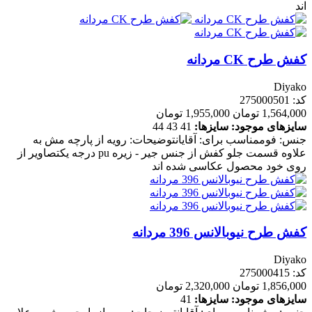
اند
کفش طرح CK مردانه
Diyako
کد: 275000501
1,564,000 تومان
1,955,000 تومان
سایزهای موجود:
سایزها:
41
43
44
جنس: فوممناسب برای: آقایانتوضیحات: رویه از پارچه مش به
علاوه قسمت جلو کفش از جنس جیر - زیره pu درجه یکتصاویر از
روی خود محصول عکاسی شده اند
کفش طرح نیوبالانس 396 مردانه
Diyako
کد: 275000415
1,856,000 تومان
2,320,000 تومان
سایزهای موجود:
سایزها:
41