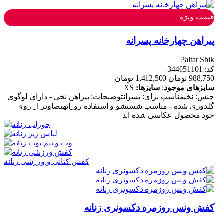
قیمت ویژه
پیراهن چهارخانه پسرانه
Paltar Shik
کد: 344051101
988,750 تومان
1,412,500 تومان
سایزهای موجود:
سایزها:
XS
جنس: نخیمناسب برای: پسرانتوضیحات: پیراهن نخی - دارای لوگوی
گلدوزی شده - مناسب شستشو و استفاده روزانهتصاویر از روی
خود محصول عکاسی شده اند
کفش کتانی و ورزشی زنانه
کفش ونس روزمره دکسونری زنانه