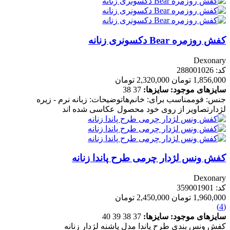
کفش روزمره Bear دکسونری زنانه
Dexonary
کد: 288001026
1,856,000 تومان
2,320,000 تومان
سایزهای موجود:
سایزها:
37
38
جنس: فوممناسب برای: خانم‌هاتوضیحات: زبانه نرم - زیره
لژدارتصاویر از روی خود محصول عکاسی شده اند
کفش ونس لژدار چرمی طرح پاندا زنانه
Dexonary
کد: 359001901
1,960,000 تومان
2,450,000 تومان
(4)
سایزهای موجود:
سایزها:
37
38
39
40
کفش ونس بندی طرح پاندا مدل پاشنه لژدار زنانه