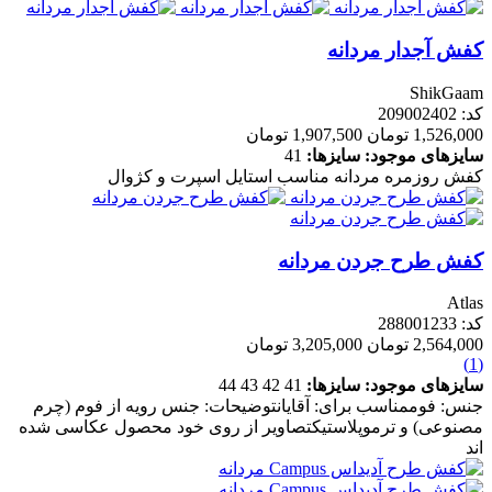
کفش آجدار مردانه
ShikGaam
کد: 209002402
1,526,000 تومان
1,907,500 تومان
سایزهای موجود:
سایزها:
41
کفش روزمره مردانه مناسب استایل اسپرت و کژوال
کفش طرح جردن مردانه
Atlas
کد: 288001233
2,564,000 تومان
3,205,000 تومان
(1)
سایزهای موجود:
سایزها:
41
42
43
44
جنس: فوممناسب برای: آقایانتوضیحات: جنس رویه از فوم (چرم
مصنوعی) و ترموپلاستیکتصاویر از روی خود محصول عکاسی شده
اند