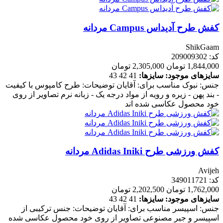
کفش طرح آدیداس Campus مردانه
ShikGaam
کد: 209009302
1,844,000 تومان
2,305,000 تومان
سایزهای موجود:
سایزها:
41
42
43
جنس: نبوک مناسب برای: آقایان توضیحات: طرح کامپوس با کیفیت
- بند پهن - زیره و رویه از مواد درجه یک - زبانه نرم تصاویر از روی
خود محصول عکاسی شده اند
کفش ورزشی طرح Adidas Iniki مردانه
Avijeh
کد: 349011721
1,762,000 تومان
2,202,500 تومان
سایزهای موجود:
سایزها:
41
42
43
جنس: اسپیسر مناسب برای: آقایان توضیحات: جنس ترکیبی از
اسپیسر و جیر مصنوعی تصاویر از روی خود محصول عکاسی شده